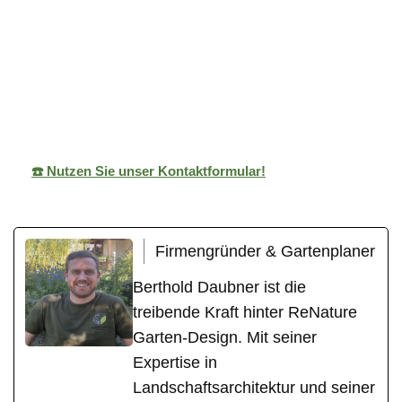
ReNature Garten-
Ihr
für
Design
Gärtner
Burgstetten
☎️ Nutzen Sie unser Kontaktformular!
Firmengründer & Gartenplaner
Berthold Daubner ist die
treibende Kraft hinter ReNature
Garten-Design. Mit seiner
Expertise in
Landschaftsarchitektur und seiner