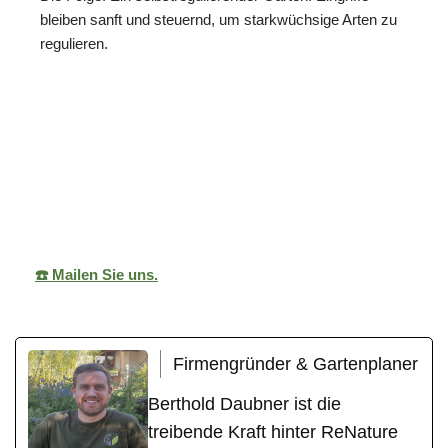
bleiben sanft und steuernd, um starkwüchsige Arten zu
regulieren.
in
ReNature Garten-
Ihr
Schwieberding
Design
Gärtner
en
☎️ Mailen Sie uns.
Firmengründer & Gartenplaner
Berthold Daubner ist die
treibende Kraft hinter ReNature