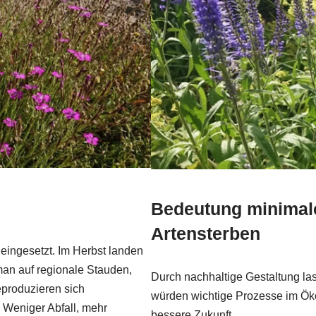
Bedeutung minimal
Artensterben
eingesetzt. Im Herbst landen
 man auf regionale Stauden,
Durch nachhaltige Gestaltung lass
eproduzieren sich
würden wichtige Prozesse im Ökos
 Weniger Abfall, mehr
bessere Zukunft.