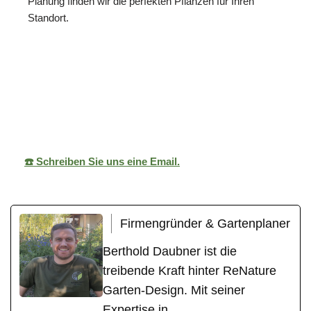
Planung finden wir die perfekten Pflanzen für Ihren
Standort.
ReNature Garten-
Ihr
in
Design
Gärtner
Walheim
☎️ Schreiben Sie uns eine Email.
Firmengründer & Gartenplaner
Berthold Daubner ist die
treibende Kraft hinter ReNature
Garten-Design. Mit seiner
Expertise in