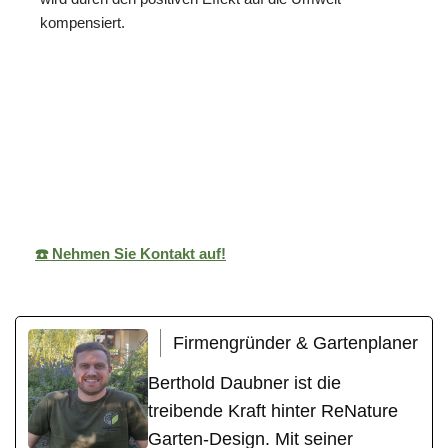
kompensiert.
in
ReNature Garten-
Ihr
Zwingenber
Design
Gärtner
g
☎️ Nehmen Sie Kontakt auf!
Firmengründer & Gartenplaner
Berthold Daubner ist die
treibende Kraft hinter ReNature
Garten-Design. Mit seiner