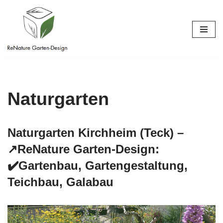
Zum
Inhalt
springen
Naturgarten
Naturgarten Kirchheim (Teck) –
↗️ReNature Garten-Design:
✔️Gartenbau, Gartengestaltung,
Teichbau, Galabau